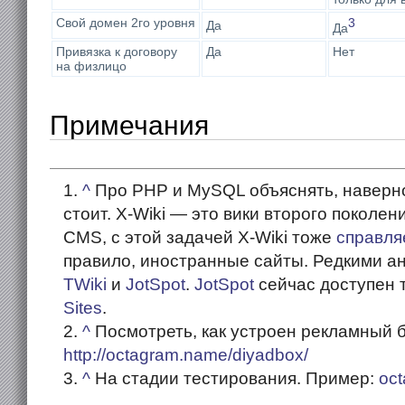
Свой домен 2го уровня
3
Да
Да
Привязка к договору
Да
Нет
на физлицо
Примечания
^
Про PHP и MySQL объяснять, наверное
стоит. X-Wiki — это вики второго поколен
CMS, с этой задачей X-Wiki тоже
справля
правило, иностранные сайты. Редкими ан
TWiki
и
JotSpot
.
JotSpot
сейчас доступен 
Sites
.
^
Посмотреть, как устроен рекламный б
http://octagram.name/diyadbox/
^
На стадии тестирования. Пример:
oc