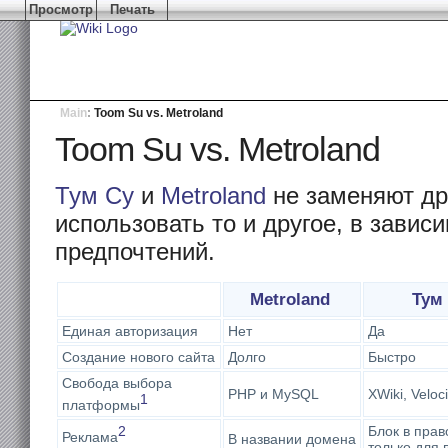
Просмотр
Печать
Main
:
Toom Su vs. Metroland
Toom Su vs. Metroland
Тум Су
и
Metroland
не заменяют др
использовать то и другое, в завис
предпочтений.
Metroland
Тум
Единая авторизация
Нет
Да
Создание нового сайта
Долго
Быстро
Свобода выбора
PHP и MySQL
XWiki, Veloc
1
платформы
2
Блок в прав
Реклама
В названии домена
только для 